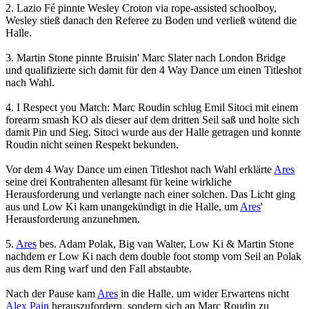
2. Lazio Fé pinnte Wesley Croton via rope-assisted schoolboy,
Wesley stieß danach den Referee zu Boden und verließ wütend die
Halle.
3. Martin Stone pinnte Bruisin' Marc Slater nach London Bridge
und qualifizierte sich damit für den 4 Way Dance um einen Titleshot
nach Wahl.
4. I Respect you Match: Marc Roudin schlug Emil Sitoci mit einem
forearm smash KO als dieser auf dem dritten Seil saß und holte sich
damit Pin und Sieg. Sitoci wurde aus der Halle getragen und konnte
Roudin nicht seinen Respekt bekunden.
Vor dem 4 Way Dance um einen Titleshot nach Wahl erklärte
Ares
seine drei Kontrahenten allesamt für keine wirkliche
Herausforderung und verlangte nach einer solchen. Das Licht ging
aus und Low Ki kam unangekündigt in die Halle, um
Ares
'
Herausforderung anzunehmen.
5.
Ares
bes. Adam Polak, Big van Walter, Low Ki & Martin Stone
nachdem er Low Ki nach dem double foot stomp vom Seil an Polak
aus dem Ring warf und den Fall abstaubte.
Nach der Pause kam
Ares
in die Halle, um wider Erwartens nicht
Alex Pain
herauszufordern, sondern sich an Marc Roudin zu