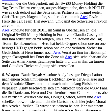
wenden, der die Gelegenheit, mit der Swi$$ Money Holding die
Tag Team Titel zu erringen, ausgeschlagen habe, der sich NICHT
wie es sich gehört auf die Seite seines Partners im Kampf gegen
Chris Hero geschlagen habe, sondern der nun mit
Ares
' Erzfeind
Hero die Tag Team Titel gewann, um damit die Schweizer Fraktion
zu verraten.
Ares
kündigte für den 20.01. im Saint in Oberhausen an, die
Original Swi$$ Money Holding in Form von Claudio Castagnoli
und ihm selbst zurück zu bringen, um Hero und Roudin die Tag
Team Titel abzunehmen. Hero hat beide Gegner schon one on one
besiegt UND gegen beide schon one on one verloren. Sicher im
Gedächtnis ist Hero immer noch
Ares
Verrat an ihm im Titelkampf
gegen Castagnoli bei Enter the Zone als
Ares
sich scheinbar auf die
Seite des Amerikaners geschlagen hatte, nur um an ihm zu turnen
und Claudios Titelverteidigung sicherzustellen.
6. Weapons Battle Royal: Absolute Andy besiegte Diego Latino
nach einem Schlag mit einem Backblech sowie der A-Klasse und
dem Absolute Elbow, um ihm danach minutenlang Finisher zu
verpassen. Andy beschwerte sich am Mikrofon über die
wXw
Fans,
die für Danielson, Hero und Quackenbush zum Carat kommen, aber
auf verdiente Wrestler wie ihn, Douglas, Sitoci, Murat und
Ares
scheißen, obwohl sie und nicht die Gaststars sich hier jeden Monat
den Arsch aufreißen. Er wrestle seit einem halben Jahr mit einem
Kreuzbandriss und suche sich nicht wie
wXw
World Heavyweight