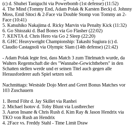
(c) d. Shuhei Taniguchi via Powerbomb (1st defense) (11:52)
4. The Mind (Tommy End, Adam Polak & Karsten Beck) d. Johnny
Moss, Emil Sitoci & 2-Face via Double Stomp von Tommy an 2-
Face (10:41)
5. Katsuhiko Nakajima d. Ricky Marvin via Penalty Kick (11:32)
6. Go Shiozaki d. Bad Bones via Go Flasher (22:02)
7. KENTA d. Chris Hero via Go 2 Sleep (22:20)
8. GHC Heavyweight Championship: Takashi Sugiura (c) d.
Claudio Castagnoli via Olympic Slam (14th defense) (21:42)
- Adam Polak legte fest, dass Match 3 zum Titelmatch wurde, da
Walters Regentschaft die des "Wannabe-Gewichthebers" in den
Schatten stellen werde und er seinen Titel auch gegen alle
Herausforderer aufs Spiel setzen soll.
Nachmittags: Westside Dojo Meet and Greet Bonus Matches vor
103 Zuschauern
1. Bernd Föhr d. Jay Skillet via Ranhei
2. Michael Isotov d. Toby Blunt via Lustbrecher
3. Aaron Insane & Chris Rush d. Kim Ray & Jason Hendrix via
TKO von Rush an Hendrix
4. 2Face vs. Freddy Stahl - Time Limit Draw