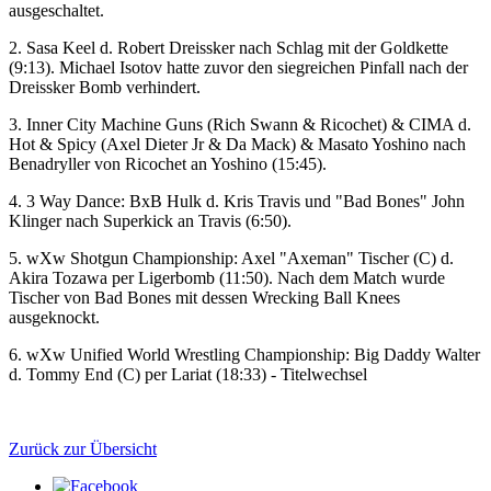
ausgeschaltet.
2. Sasa Keel d. Robert Dreissker nach Schlag mit der Goldkette
(9:13). Michael Isotov hatte zuvor den siegreichen Pinfall nach der
Dreissker Bomb verhindert.
3. Inner City Machine Guns (Rich Swann & Ricochet) & CIMA d.
Hot & Spicy (Axel Dieter Jr & Da Mack) & Masato Yoshino nach
Benadryller von Ricochet an Yoshino (15:45).
4. 3 Way Dance: BxB Hulk d. Kris Travis und "Bad Bones" John
Klinger nach Superkick an Travis (6:50).
5.
wXw
Shotgun Championship: Axel "Axeman" Tischer (C) d.
Akira Tozawa per Ligerbomb (11:50). Nach dem Match wurde
Tischer von Bad Bones mit dessen Wrecking Ball Knees
ausgeknockt.
6.
wXw
Unified World Wrestling Championship: Big Daddy Walter
d. Tommy End (C) per Lariat (18:33) - Titelwechsel
Zurück zur Übersicht