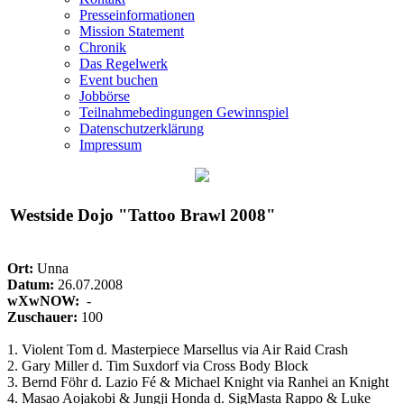
Presseinformationen
Mission Statement
Chronik
Das Regelwerk
Event buchen
Jobbörse
Teilnahmebedingungen Gewinnspiel
Datenschutzerklärung
Impressum
Westside Dojo "Tattoo Brawl 2008"
Ort:
Unna
Datum:
26.07.2008
wXwNOW:
-
Zuschauer:
100
1. Violent Tom d. Masterpiece Marsellus via Air Raid Crash
2. Gary Miller d. Tim Suxdorf via Cross Body Block
3. Bernd Föhr d. Lazio Fé & Michael Knight via Ranhei an Knight
4. Masao Aojakobi & Jungji Honda d. SigMasta Rappo & Luke