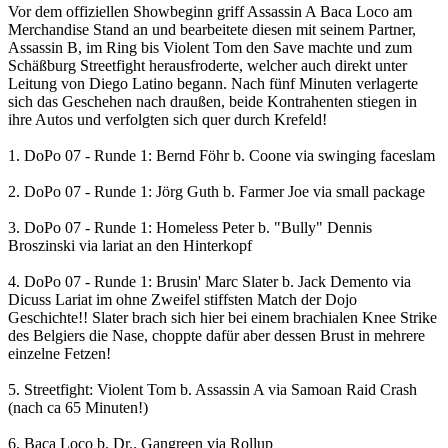
Vor dem offiziellen Showbeginn griff Assassin A Baca Loco am
Merchandise Stand an und bearbeitete diesen mit seinem Partner,
Assassin B, im Ring bis Violent Tom den Save machte und zum
Schäßburg Streetfight herausfroderte, welcher auch direkt unter
Leitung von Diego Latino begann. Nach fünf Minuten verlagerte
sich das Geschehen nach draußen, beide Kontrahenten stiegen in
ihre Autos und verfolgten sich quer durch Krefeld!
1. DoPo 07 - Runde 1: Bernd Föhr b. Coone via swinging faceslam
2. DoPo 07 - Runde 1: Jörg Guth b. Farmer Joe via small package
3. DoPo 07 - Runde 1: Homeless Peter b. "Bully" Dennis
Broszinski via lariat an den Hinterkopf
4. DoPo 07 - Runde 1: Brusin' Marc Slater b. Jack Demento via
Dicuss Lariat im ohne Zweifel stiffsten Match der Dojo
Geschichte!! Slater brach sich hier bei einem brachialen Knee Strike
des Belgiers die Nase, choppte dafür aber dessen Brust in mehrere
einzelne Fetzen!
5. Streetfight: Violent Tom b. Assassin A via Samoan Raid Crash
(nach ca 65 Minuten!)
6. Baca Loco b. Dr.. Gangreen via Rollup