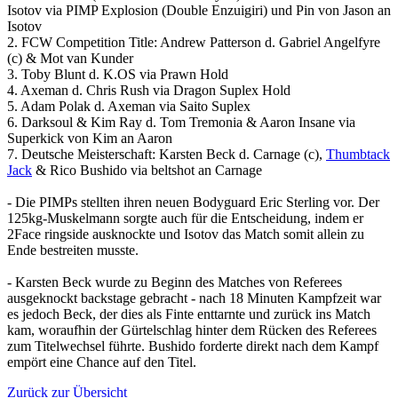
Isotov via PIMP Explosion (Double Enzuigiri) und Pin von Jason an
Isotov
2. FCW Competition Title: Andrew Patterson d. Gabriel Angelfyre
(c) & Mot van Kunder
3. Toby Blunt d. K.OS via Prawn Hold
4. Axeman d. Chris Rush via Dragon Suplex Hold
5. Adam Polak d. Axeman via Saito Suplex
6. Darksoul & Kim Ray d. Tom Tremonia & Aaron Insane via
Superkick von Kim an Aaron
7. Deutsche Meisterschaft: Karsten Beck d. Carnage (c),
Thumbtack
Jack
& Rico Bushido via beltshot an Carnage
- Die PIMPs stellten ihren neuen Bodyguard Eric Sterling vor. Der
125kg-Muskelmann sorgte auch für die Entscheidung, indem er
2Face ringside ausknockte und Isotov das Match somit allein zu
Ende bestreiten musste.
- Karsten Beck wurde zu Beginn des Matches von Referees
ausgeknockt backstage gebracht - nach 18 Minuten Kampfzeit war
es jedoch Beck, der dies als Finte enttarnte und zurück ins Match
kam, woraufhin der Gürtelschlag hinter dem Rücken des Referees
zum Titelwechsel führte. Bushido forderte direkt nach dem Kampf
empört eine Chance auf den Titel.
Zurück zur Übersicht