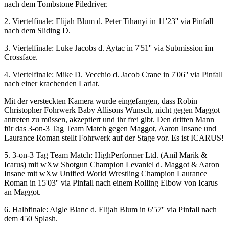
nach dem Tombstone Piledriver.
2. Viertelfinale: Elijah Blum d. Peter Tihanyi in 11'23'' via Pinfall
nach dem Sliding D.
3. Viertelfinale: Luke Jacobs d. Aytac in 7'51'' via Submission im
Crossface.
4. Viertelfinale: Mike D. Vecchio d. Jacob Crane in 7'06'' via Pinfall
nach einer krachenden Lariat.
Mit der versteckten Kamera wurde eingefangen, dass Robin
Christopher Fohrwerk Baby Allisons Wunsch, nicht gegen Maggot
antreten zu müssen, akzeptiert und ihr frei gibt. Den dritten Mann
für das 3-on-3 Tag Team Match gegen Maggot, Aaron Insane und
Laurance Roman stellt Fohrwerk auf der Stage vor. Es ist ICARUS!
5. 3-on-3 Tag Team Match: HighPerformer Ltd. (Anil Marik &
Icarus) mit
wXw
Shotgun Champion Levaniel d. Maggot & Aaron
Insane mit
wXw
Unified World Wrestling Champion Laurance
Roman in 15'03'' via Pinfall nach einem Rolling Elbow von Icarus
an Maggot.
6. Halbfinale: Aigle Blanc d. Elijah Blum in 6'57'' via Pinfall nach
dem 450 Splash.