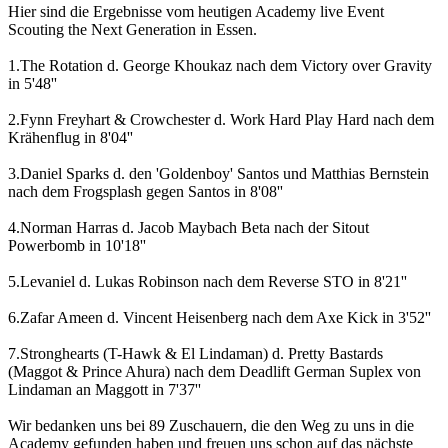
Hier sind die Ergebnisse vom heutigen Academy live Event
Scouting the Next Generation in Essen.
1.The Rotation d. George Khoukaz nach dem Victory over Gravity
in 5'48''
2.Fynn Freyhart & Crowchester d. Work Hard Play Hard nach dem
Krähenflug in 8'04''
3.Daniel Sparks d. den 'Goldenboy' Santos und Matthias Bernstein
nach dem Frogsplash gegen Santos in 8'08''
4.Norman Harras d. Jacob Maybach Beta nach der Sitout
Powerbomb in 10'18''
5.Levaniel d. Lukas Robinson nach dem Reverse STO in 8'21''
6.Zafar Ameen d. Vincent Heisenberg nach dem Axe Kick in 3'52''
7.Stronghearts (T-Hawk & El Lindaman) d. Pretty Bastards
(Maggot & Prince Ahura) nach dem Deadlift German Suplex von
Lindaman an Maggott in 7'37''
Wir bedanken uns bei 89 Zuschauern, die den Weg zu uns in die
Academy gefunden haben und freuen uns schon auf das nächste