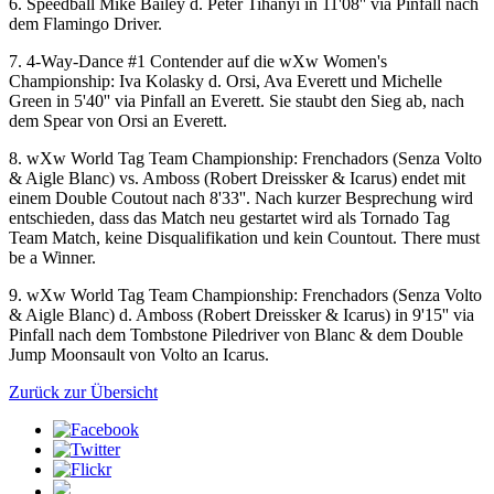
6. Speedball Mike Bailey d. Peter Tihanyi in 11'08'' via Pinfall nach
dem Flamingo Driver.
7. 4-Way-Dance #1 Contender auf die
wXw
Women's
Championship: Iva Kolasky d. Orsi, Ava Everett und Michelle
Green in 5'40'' via Pinfall an Everett. Sie staubt den Sieg ab, nach
dem Spear von Orsi an Everett.
8.
wXw
World Tag Team Championship: Frenchadors (Senza Volto
& Aigle Blanc) vs. Amboss (Robert Dreissker & Icarus) endet mit
einem Double Coutout nach 8'33''. Nach kurzer Besprechung wird
entschieden, dass das Match neu gestartet wird als Tornado Tag
Team Match, keine Disqualifikation und kein Countout. There must
be a Winner.
9.
wXw
World Tag Team Championship: Frenchadors (Senza Volto
& Aigle Blanc) d. Amboss (Robert Dreissker & Icarus) in 9'15'' via
Pinfall nach dem Tombstone Piledriver von Blanc & dem Double
Jump Moonsault von Volto an Icarus.
Zurück zur Übersicht