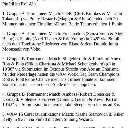
Pinfall im Roll-Up.
1. Gruppe A Tournament Match: CDK (Chris Brookes & Masahiro
Takanashi) vs. Pretty Bastards (Maggot & Ahura) endet nach 20
Minuten mit einem Timelimit-Draw. Beide Teams erhalten 1 Punkt.
2. Gruppe A Tournament Match: Frenchadors (Senza Volto & Aigle
Blanc) d. Sanity (Axel Tischer & Eric Young) in 7'48'' via Pinfall
nach dem Tombstone Piledriver von Blanc & dem Double Jump
Moonsault von Volto.
3. Gruppe B Tournament Match: Shigehiro Irie & Fuminori Abe d.
Rott & Flott (Nikita Charisma & Michael Schenkenberg) (c) in
10'38'' via Submission im Octopus Strecht von Abe an Charisma.
Mit der Niederlage hatten die
wXw
World Tag Team Champions
Rott & Flott keine Chance mehr ins Turnier-Finale zu kommen.
Somit mussten sie an dieser Stelle die Titel abgeben.
4. Gruppe B Tournament Match: Amboss (Robert Dreissker &
Icarus) d. Violence is Forever (Dominic Garrini & Kevin Ku) in
10'42'' via Submission in einem Choke Sleeper von Icarus an Ku.
5.
wXw
16 Carat Qualifikations-Match: Masha Slamovich d. Killer
Kelly in 9'27'' via Pinfall mit dem Shining Wizard.