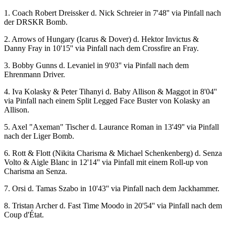
1. Coach Robert Dreissker d. Nick Schreier in 7'48'' via Pinfall nach
der DRSKR Bomb.
2. Arrows of Hungary (Icarus & Dover) d. Hektor Invictus &
Danny Fray in 10'15'' via Pinfall nach dem Crossfire an Fray.
3. Bobby Gunns d. Levaniel in 9'03'' via Pinfall nach dem
Ehrenmann Driver.
4. Iva Kolasky & Peter Tihanyi d. Baby Allison & Maggot in 8'04''
via Pinfall nach einem Split Legged Face Buster von Kolasky an
Allison.
5. Axel "Axeman" Tischer d. Laurance Roman in 13'49'' via Pinfall
nach der Liger Bomb.
6. Rott & Flott (Nikita Charisma & Michael Schenkenberg) d. Senza
Volto & Aigle Blanc in 12'14'' via Pinfall mit einem Roll-up von
Charisma an Senza.
7. Orsi d. Tamas Szabo in 10'43'' via Pinfall nach dem Jackhammer.
8. Tristan Archer d. Fast Time Moodo in 20'54'' via Pinfall nach dem
Coup d'État.