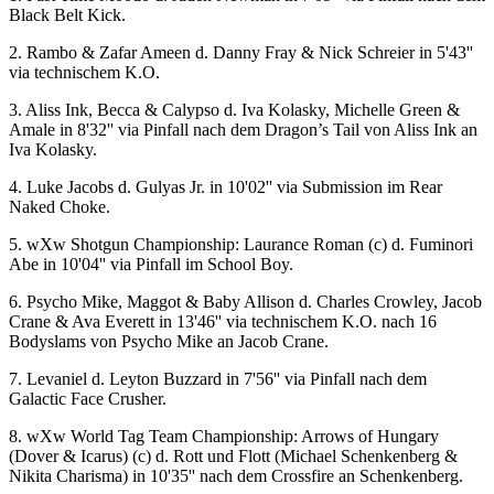
Black Belt Kick.
2. Rambo & Zafar Ameen d. Danny Fray & Nick Schreier in 5'43''
via technischem K.O.
3. Aliss Ink, Becca & Calypso d. Iva Kolasky, Michelle Green &
Amale in 8'32'' via Pinfall nach dem Dragon’s Tail von Aliss Ink an
Iva Kolasky.
4. Luke Jacobs d. Gulyas Jr. in 10'02'' via Submission im Rear
Naked Choke.
5.
wXw
Shotgun Championship: Laurance Roman (c) d. Fuminori
Abe in 10'04'' via Pinfall im School Boy.
6. Psycho Mike, Maggot & Baby Allison d. Charles Crowley, Jacob
Crane & Ava Everett in 13'46'' via technischem K.O. nach 16
Bodyslams von Psycho Mike an Jacob Crane.
7. Levaniel d. Leyton Buzzard in 7'56'' via Pinfall nach dem
Galactic Face Crusher.
8.
wXw
World Tag Team Championship: Arrows of Hungary
(Dover & Icarus) (c) d. Rott und Flott (Michael Schenkenberg &
Nikita Charisma) in 10'35'' nach dem Crossfire an Schenkenberg.