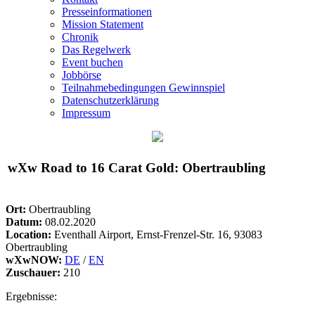
Presseinformationen
Mission Statement
Chronik
Das Regelwerk
Event buchen
Jobbörse
Teilnahmebedingungen Gewinnspiel
Datenschutzerklärung
Impressum
wXw
Road to 16 Carat Gold: Obertraubling
Ort:
Obertraubling
Datum:
08.02.2020
Location:
Eventhall Airport, Ernst-Frenzel-Str. 16, 93083
Obertraubling
wXwNOW:
DE
/
EN
Zuschauer:
210
Ergebnisse: