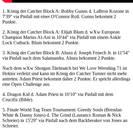
1. König der Catcher Block A: Bobby Gunns d. LaBron Kozone in
7'39'' via Pinfall mit einer O'Connor Roll. Gunns bekommt 2
Punkte.
2. König der Catcher Block A: Elijah Blum d.
wXw
European
Champion Marius Al-Ani in 10'44'' via Pinfall mit einem Ankle
Lock Cutback. Blum bekommt 2 Punkte.
3. König der Catcher Block B: Ahura d. Joseph Fenech Jr. in 11'54''
via Pinfall nach dem Salamandra. Ahura bekommt 2 Punkte.
Nach dem
wXw
Shotgun Titelmatch bei We Love Wrestling 71 ist
Hektor verletzt und kann im König der Catcher Turnier nicht mehr
antreten. Adam Priest bekommt daher 2 Punkte. Er spricht allerdings
eine Open Challenge aus.
4. Dragon Kid d. Adam Priest in 10'10'' via Pinfall mit dem
Crucifix (Bible).
5. Finale World Tag Team Tournament: Greedy Souls (Brendan
White & Danny Jones) d. The Grind (Laurance Roman & Nick
Schreier) in 15'29'' via Pinfall nach dem Backbreaker von Jones an
Schreier.