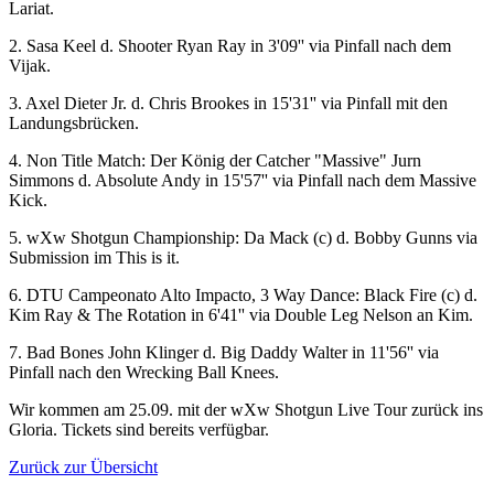
Lariat.
2. Sasa Keel d. Shooter Ryan Ray in 3'09'' via Pinfall nach dem
Vijak.
3. Axel Dieter Jr. d. Chris Brookes in 15'31'' via Pinfall mit den
Landungsbrücken.
4. Non Title Match: Der König der Catcher "Massive" Jurn
Simmons d. Absolute Andy in 15'57'' via Pinfall nach dem Massive
Kick.
5.
wXw
Shotgun Championship: Da Mack (c) d. Bobby Gunns via
Submission im This is it.
6. DTU Campeonato Alto Impacto, 3 Way Dance: Black Fire (c) d.
Kim Ray & The Rotation in 6'41'' via Double Leg Nelson an Kim.
7. Bad Bones John Klinger d. Big Daddy Walter in 11'56'' via
Pinfall nach den Wrecking Ball Knees.
Wir kommen am 25.09. mit der
wXw
Shotgun Live Tour zurück ins
Gloria. Tickets sind bereits verfügbar.
Zurück zur Übersicht