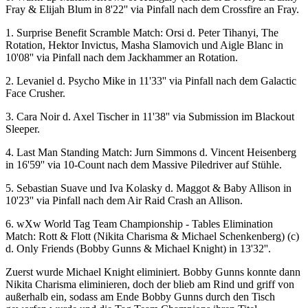
Fray & Elijah Blum in 8'22'' via Pinfall nach dem Crossfire an Fray.
1. Surprise Benefit Scramble Match: Orsi d. Peter Tihanyi, The
Rotation, Hektor Invictus, Masha Slamovich und Aigle Blanc in
10'08'' via Pinfall nach dem Jackhammer an Rotation.
2. Levaniel d. Psycho Mike in 11'33'' via Pinfall nach dem Galactic
Face Crusher.
3. Cara Noir d. Axel Tischer in 11'38'' via Submission im Blackout
Sleeper.
4. Last Man Standing Match: Jurn Simmons d. Vincent Heisenberg
in 16'59'' via 10-Count nach dem Massive Piledriver auf Stühle.
5. Sebastian Suave und Iva Kolasky d. Maggot & Baby Allison in
10'23'' via Pinfall nach dem Air Raid Crash an Allison.
6.
wXw
World Tag Team Championship - Tables Elimination
Match: Rott & Flott (Nikita Charisma & Michael Schenkenberg) (c)
d. Only Friends (Bobby Gunns & Michael Knight) in 13'32''.
Zuerst wurde Michael Knight eliminiert. Bobby Gunns konnte dann
Nikita Charisma eliminieren, doch der blieb am Rind und griff von
außerhalb ein, sodass am Ende Bobby Gunns durch den Tisch