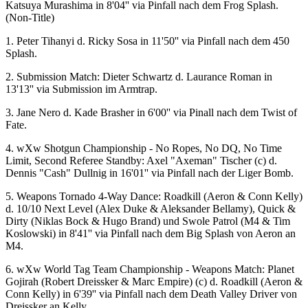
Katsuya Murashima in 8'04'' via Pinfall nach dem Frog Splash.
(Non-Title)
1. Peter Tihanyi d. Ricky Sosa in 11'50'' via Pinfall nach dem 450
Splash.
2. Submission Match: Dieter Schwartz d. Laurance Roman in
13'13'' via Submission im Armtrap.
3. Jane Nero d. Kade Brasher in 6'00'' via Pinall nach dem Twist of
Fate.
4.
wXw
Shotgun Championship - No Ropes, No DQ, No Time
Limit, Second Referee Standby: Axel "Axeman" Tischer (c) d.
Dennis "Cash" Dullnig in 16'01'' via Pinfall nach der Liger Bomb.
5. Weapons Tornado 4-Way Dance: Roadkill (Aeron & Conn Kelly)
d. 10/10 Next Level (Alex Duke & Aleksander Bellamy), Quick &
Dirty (Niklas Bock & Hugo Brand) und Swole Patrol (M4 & Tim
Koslowski) in 8'41'' via Pinfall nach dem Big Splash von Aeron an
M4.
6.
wXw
World Tag Team Championship - Weapons Match: Planet
Gojirah (Robert Dreissker & Marc Empire) (c) d. Roadkill (Aeron &
Conn Kelly) in 6'39'' via Pinfall nach dem Death Valley Driver von
Dreissker an Kelly.