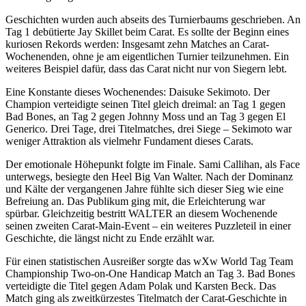
Geschichten wurden auch abseits des Turnierbaums geschrieben. An
Tag 1 debütierte
Jay Skillet
beim Carat. Es sollte der Beginn eines
kuriosen Rekords werden: Insgesamt zehn Matches an Carat-
Wochenenden, ohne je am eigentlichen Turnier teilzunehmen. Ein
weiteres Beispiel dafür, dass das Carat nicht nur von Siegern lebt.
Eine Konstante dieses Wochenendes:
Daisuke Sekimoto
. Der
Champion verteidigte seinen Titel gleich dreimal: an Tag 1 gegen
Bad Bones, an Tag 2 gegen Johnny Moss und an Tag 3 gegen El
Generico. Drei Tage, drei Titelmatches, drei Siege – Sekimoto war
weniger Attraktion als vielmehr Fundament dieses Carats.
Der emotionale Höhepunkt folgte im Finale.
Sami Callihan
, als Face
unterwegs, besiegte den Heel
Big Van Walter
. Nach der Dominanz
und Kälte der vergangenen Jahre fühlte sich dieser Sieg wie eine
Befreiung an. Das Publikum ging mit, die Erleichterung war
spürbar. Gleichzeitig bestritt
WALTER
an diesem Wochenende
seinen zweiten Carat-Main-Event – ein weiteres Puzzleteil in einer
Geschichte, die längst nicht zu Ende erzählt war.
Für einen statistischen Ausreißer sorgte das
wXw
World Tag Team
Championship Two-on-One Handicap Match
an Tag 3.
Bad Bones
verteidigte die Titel gegen Adam Polak und Karsten Beck. Das
Match ging als
zweitkürzestes Titelmatch
der Carat-Geschichte in