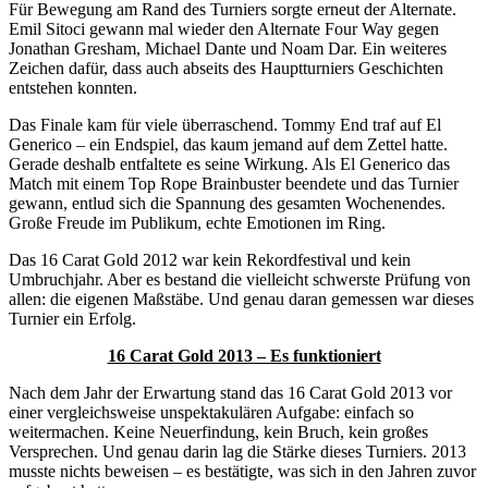
Für Bewegung am Rand des Turniers sorgte erneut der Alternate.
Emil Sitoci
gewann mal wieder den Alternate Four Way gegen
Jonathan Gresham
,
Michael Dante
und
Noam Dar
. Ein weiteres
Zeichen dafür, dass auch abseits des Hauptturniers Geschichten
entstehen konnten.
Das Finale kam für viele überraschend.
Tommy End
traf auf
El
Generico
– ein Endspiel, das kaum jemand auf dem Zettel hatte.
Gerade deshalb entfaltete es seine Wirkung. Als El Generico das
Match mit einem
Top Rope Brainbuster
beendete und das Turnier
gewann, entlud sich die Spannung des gesamten Wochenendes.
Große Freude im Publikum, echte Emotionen im Ring.
Das 16 Carat Gold 2012 war kein Rekordfestival und kein
Umbruchjahr. Aber es bestand die vielleicht schwerste Prüfung von
allen: die eigenen Maßstäbe. Und genau daran gemessen war dieses
Turnier ein Erfolg.
16 Carat Gold 2013 – Es funktioniert
Nach dem Jahr der Erwartung stand das
16 Carat Gold
2013 vor
einer vergleichsweise unspektakulären Aufgabe: einfach so
weitermachen. Keine Neuerfindung, kein Bruch, kein großes
Versprechen. Und genau darin lag die Stärke dieses Turniers. 2013
musste nichts beweisen – es bestätigte, was sich in den Jahren zuvor