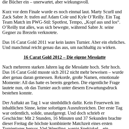
die Bücher ein – unerwartet, aber wirkungsvoll.
Kurz vor dem Finale wurde es noch einmal laut.
Marty Scurll
und
Zack Sabre Jr. trafen auf Adam Cole und
Kyle O’Reilly
. Ein Tag
Team Match im PWG-Stil: Spotfest, Tempo, „Kopf aus und los“.
O’Reilly trat alles, was sich bewegte, während Sabre Jr. seine
Gegner zu Brezeln verknotete.
Das 16 Carat Gold 2011 war kein lautes Turnier. Aber ein ehrliches.
Und manchmal reicht genau das aus, um nachhaltig zu wirken.
16 Carat Gold 2012 – Die eigene Messlatte
Nach mehreren starken Jahren lag die Messlatte hoch. Sehr hoch.
Das
16 Carat Gold
musste sich 2012 nicht mehr beweisen – wurde
aber genau daran gemessen. Rekorde, große Namen, emotionale
Momente: All das hatte es bereits gegeben. Die eigentliche Frage
lautete nun, ob das Turnier auch unter diesem Erwartungsdruck
bestehen konnte.
Der Auftakt an Tag 1 war sinnbildlich dafür. Kein Feuerwerk im
inhaltlichen Sinne, keine sofortigen Ausrufezeichen. Der erste Tag
war ordentlich, solide, unaufgeregt. Und doch schrieb er
Geschichte: Mit
2 Stunden, 16 Minuten und 37 Sekunden
brachte
dieser Freitag die höchste kombinierte Matchzeit eines ersten
Turniertages hervor. Viel Wrestling, wenig Spektakel – ein