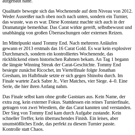
aufgebaut hatte.
Qualitativ bewegte sich das Wochenende auf dem Niveau von 2012.
Weder Ausreißer nach oben noch nach unten, sondern ein Turnier,
das wusste, was es war. Diese Konstanz machte sich auch in der
Dramaturgie bemerkbar. Das Carat wirkte gereift, selbstbewusst und
unabhängig von großen Überraschungen oder externen Reizen.
Im Mittelpunkt stand
Tommy End
. Nach mehreren Anläufen
gewann er 2013 erstmals das 16 Carat Gold. Es war kein explosiver
Durchmarsch, sondern ein kontrolliertes Wochenende, das
rückblickend einen historischen Rahmen bekam. An Tag 1 begann
die
längste Winning Streak der Carat-Geschichte
. Tommy End
besiegte zunächst
Ricochet
, im Viertelfinale folgte
Jonathan
Gresham
, im Halbfinale setzte er sich gegen Shinobu durch. Im
Finale wartete
Zack Sabre Jr.
. Vier Matches, vier Siege. 4–0. Eine
Serie, die hier ihren Anfang nahm.
Das Finale selbst kam ohne große Gaststars aus. Kein Name, der
extra zog, kein externer Fokus. Stattdessen ein reines Turnierfinale,
getragen von zwei Wrestlern, die das Carat kannten und verstanden.
Der Sieg von Tommy End kam
durch Aufgabe
zustande. Kein
schneller Treffer, kein überraschendes Finish. Ein leises, aber
unumstößliches Ende, das perfekt zu diesem Turnier passte.
Kontrolle statt Chaos.