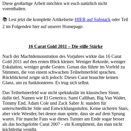
Diese großartige Arbeit möchten wir euch natürlich nicht
vorenthalten.
📚 Lest jetzt die komplette Artikelserie
HIER auf Substack
oder Teil
2 im Folgenden hier auf unserer Homepage.
16 Carat Gold 2011 – Die stille Stärke
Nach der Machtdemonstration des Vorjahres wirkte das
16 Carat
Gold
2011 auf den ersten Blick kleiner. Weniger Rekorde, weniger
Eskalation, weniger große Gesten. Genau das führte im Vorfeld zu
Stimmen, die von einem schwachen Teilnehmerfeld sprachen.
Rückblickend zeigte sich jedoch: Dieses Carat brauchte keinen
Glanz, um zu funktionieren. Es trug sich selbst.
Das Teilnehmerfeld war nicht spektakulär im klassischen Sinne,
dafür tief. Namen wie
El Generico
,
Sami Callihan
,
Big Van Walter
,
Tommy End
,
Adam Cole
und
Zack Sabre Jr.
standen für
unterschiedliche Stile und Entwicklungsstufen. Keine sicheren Stars,
aber viele Wrestler, bei denen man spürte, dass sie auf dem Sprung
waren. Für manche Fans war dieses Turnier am Ende sogar besser
als das hochgelobte Carat 2007 – ein Kompliment, das man nicht
leichtfertig vergibt.