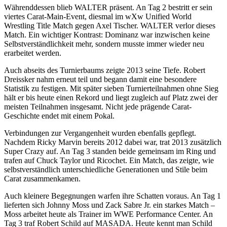
Währenddessen blieb
WALTER
präsent. An Tag 2 bestritt er sein
viertes Carat-Main-Event
, diesmal im
wXw
Unified World
Wrestling Title Match
gegen
Axel Tischer
. WALTER verlor dieses
Match. Ein wichtiger Kontrast: Dominanz war inzwischen keine
Selbstverständlichkeit mehr, sondern musste immer wieder neu
erarbeitet werden.
Auch abseits des Turnierbaums zeigte 2013 seine Tiefe.
Robert
Dreissker
nahm erneut teil und begann damit eine besondere
Statistik zu festigen. Mit später
sieben Turnierteilnahmen ohne Sieg
hält er bis heute einen Rekord und liegt zugleich auf Platz zwei der
meisten Teilnahmen insgesamt. Nicht jede prägende Carat-
Geschichte endet mit einem Pokal.
Verbindungen zur Vergangenheit wurden ebenfalls gepflegt.
Nachdem
Ricky Marvin
bereits 2012 dabei war, trat 2013 zusätzlich
Super Crazy
auf. An Tag 3 standen beide gemeinsam im Ring und
trafen auf
Chuck Taylor
und Ricochet. Ein Match, das zeigte, wie
selbstverständlich unterschiedliche Generationen und Stile beim
Carat zusammenkamen.
Auch kleinere Begegnungen warfen ihre Schatten voraus. An Tag 1
lieferten sich Johnny Moss und Zack Sabre Jr. ein starkes Match –
Moss arbeitet heute als Trainer im WWE Performance Center. An
Tag 3 traf
Robert Schild
auf MASADA. Heute kennt man Schild