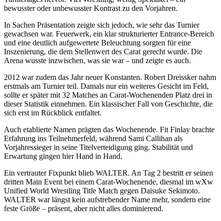
bewusster oder unbewusster Kontrast zu den Vorjahren.
In Sachen Präsentation zeigte sich jedoch, wie sehr das Turnier
gewachsen war. Feuerwerk, ein klar strukturierter Entrance-Bereich
und eine deutlich aufgewertete Beleuchtung sorgten für eine
Inszenierung, die dem Stellenwert des Carat gerecht wurde. Die
Arena wusste inzwischen, was sie war – und zeigte es auch.
2012 war zudem das Jahr neuer Konstanten.
Robert Dreissker
nahm
erstmals am Turnier teil. Damals nur ein weiteres Gesicht im Feld,
sollte er später mit
32 Matches an Carat-Wochenenden
Platz drei in
dieser Statistik einnehmen. Ein klassischer Fall von Geschichte, die
sich erst im Rückblick entfaltet.
Auch etablierte Namen prägten das Wochenende.
Fit Finlay
brachte
Erfahrung ins Teilnehmerfeld, während
Sami Callihan
als
Vorjahressieger in seine Titelverteidigung ging. Stabilität und
Erwartung gingen hier Hand in Hand.
Ein vertrauter Fixpunkt blieb
WALTER
. An Tag 2 bestritt er seinen
dritten Main Event
bei einem Carat-Wochenende, diesmal im
wXw
Unified World Wrestling Title Match
gegen
Daisuke Sekimoto
.
WALTER war längst kein aufstrebender Name mehr, sondern eine
feste Größe – präsent, aber nicht alles dominierend.