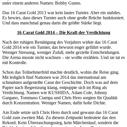
unter einem anderen Namen: Bobby Gunns.
Das 16 Carat Gold 2013 war kein lautes Turnier. Aber ein stabiles.
Es bewies, dass dieses Turnier auch ohne große Brüche funktioniert.
Und dass manchmal genau darin die größte Stärke liegt.
16 Carat Gold 2014 – Die Kraft der Verdichtung
Nach der ruhigen Bestätigung des Vorjahres wirkte das
16 Carat
Gold
2014 wie ein Turnier, das bewusst enger geführt wurde.
Weniger Streuung, weniger Zufall, mehr gezielte Entscheidungen.
Die Arena musste nicht wachsen – sie wollte erzählen. Und sie tat es
mit Kontrolle.
Schon das Teilnehmerfeld machte deutlich, wohin die Reise ging.
Mit lediglich
fünf Nationen
war 2014 das international am
schmalsten aufgestellte Carat der Geschichte. Doch was auf dem
Papier nach Begrenzung klang, entpuppte sich im Ring als
Verdichtung. Namen wie
KUSHIDA
,
Adam Cole
,
Johnny
Gargano
,
Tommaso Ciampa
und
Chris Hero
sorgten für Qualität
durch Konzentration. Weniger Namen, dafür hohe Dichte.
Am Ende setzte sich Chris Hero durch und gewann das 16 Carat
Gold
zum zweiten Mal
. Zu diesem Zeitpunkt bedeutete das den
Rekord. Kein Überraschungssieg, kein Märchenlauf, sondern die