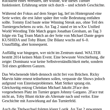
Rückkehr eines Wrestlers, der wusste, wie dieses Turnier
funktioniert. Erfahrung setzte sich durch – und schrieb Geschichte.
Während der Fokus auf dem Sieger lag, lief im Hintergrund eine
Serie weiter, die erst Jahre später ihre volle Bedeutung entfalten
sollte.
Tommy End
baute seine Winning Streak aus, ohne Teil des
Turniergeschehens zu sein. An Tag 2 stand er im
wXw
Unified
World Wrestling Title Match
gegen
Jonathan Gresham
, an Tag 3
folgte ein Tag Team Match an der Seite von
Michael Dante
gegen
KUSHIDA und
Toby Blunt
. Die Bilanz wuchs auf
6–0
.
Unauffällig, aber konsequent.
Auffällig war hingegen, wer nicht im Zentrum stand.
WALTER
bestritt 2014
keinen
Main Event. Eine bewusste Verschiebung, die
zeigte: Dominanz war keine Selbstverständlichkeit mehr, sondern
Teil eines größeren Ganzen.
Das Wochenende blieb dennoch nicht frei von Brüchen.
Ricky
Marvin
hätte erneut teilnehmen sollen, verpasste die Shows jedoch
aufgrund von Einreiseproblemen.
Matt Striker
sprang ein.
Gleichzeitig entzog
Christian Michael Jakobi
2Face
den
vorgesehenen Platz im Turnier gegen Johnny Gargano. 2Face trat
nicht an,
Toby Blunt
rückte als Alternate nach und verlor. Eine
Geschichte mit Auswirkung auf das Turnierfeld.
Auch die Titelwechsel folgten klarer Logik. An Tag 2 gewannen