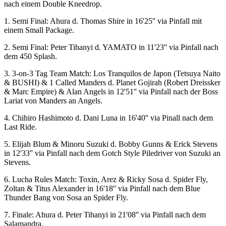
nach einem Double Kneedrop.
1. Semi Final: Ahura d. Thomas Shire in 16'25'' via Pinfall mit
einem Small Package.
2. Semi Final: Peter Tihanyi d. YAMATO in 11'23'' via Pinfall nach
dem 450 Splash.
3. 3-on-3 Tag Team Match: Los Tranquilos de Japon (Tetsuya Naito
& BUSHI) & 1 Called Manders d. Planet Gojirah (Robert Dreissker
& Marc Empire) & Alan Angels in 12'51'' via Pinfall nach der Boss
Lariat von Manders an Angels.
4. Chihiro Hashimoto d. Dani Luna in 16'40'' via Pinall nach dem
Last Ride.
5. Elijah Blum & Minoru Suzuki d. Bobby Gunns & Erick Stevens
in 12'33'' via Pinfall nach dem Gotch Style Piledriver von Suzuki an
Stevens.
6. Lucha Rules Match: Toxin, Arez & Ricky Sosa d. Spider Fly,
Zoltan & Titus Alexander in 16'18'' via Pinfall nach dem Blue
Thunder Bang von Sosa an Spider Fly.
7. Finale: Ahura d. Peter Tihanyi in 21'08'' via Pinfall nach dem
Salamandra.