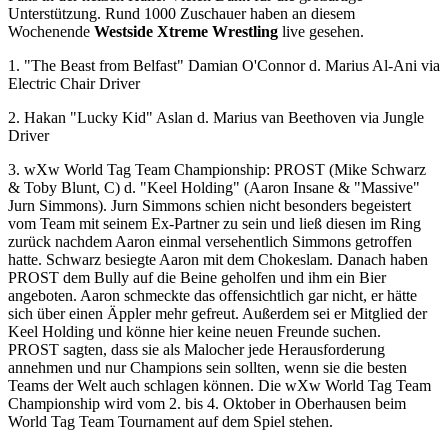
Unterstützung. Rund 1000 Zuschauer haben an diesem
Wochenende
Westside Xtreme Wrestling
live gesehen.
1. "The Beast from Belfast" Damian O'Connor d. Marius Al-Ani via
Electric Chair Driver
2. Hakan "Lucky Kid" Aslan d. Marius van Beethoven via Jungle
Driver
3.
wXw
World Tag Team Championship: PROST (Mike Schwarz
& Toby Blunt, C) d. "Keel Holding" (Aaron Insane & "Massive"
Jurn Simmons). Jurn Simmons schien nicht besonders begeistert
vom Team mit seinem Ex-Partner zu sein und ließ diesen im Ring
zurück nachdem Aaron einmal versehentlich Simmons getroffen
hatte. Schwarz besiegte Aaron mit dem Chokeslam. Danach haben
PROST dem Bully auf die Beine geholfen und ihm ein Bier
angeboten. Aaron schmeckte das offensichtlich gar nicht, er hätte
sich über einen Äppler mehr gefreut. Außerdem sei er Mitglied der
Keel Holding und könne hier keine neuen Freunde suchen.
PROST sagten, dass sie als Malocher jede Herausforderung
annehmen und nur Champions sein sollten, wenn sie die besten
Teams der Welt auch schlagen können. Die
wXw
World Tag Team
Championship wird vom 2. bis 4. Oktober in Oberhausen beim
World Tag Team Tournament auf dem Spiel stehen.