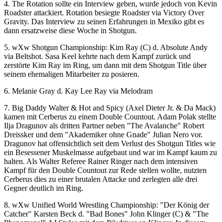
4. The Rotation sollte ein Interview geben, wurde jedoch von Kevin
Roadster attackiert. Rotation besiegte Roadster via Victory Over
Gravity. Das Interview zu seinen Erfahrungen in Mexiko gibt es
dann ersatzweise diese Woche in Shotgun.
5.
wXw
Shotgun Championship: Kim Ray (C) d. Absolute Andy
via Beltshot. Sasa Keel kehrte nach dem Kampf zurück und
zerstörte Kim Ray im Ring, um dann mit dem Shotgun Title über
seinem ehemaligen Mitarbeiter zu posieren.
6. Melanie Gray d. Kay Lee Ray via Melodram
7. Big Daddy Walter & Hot and Spicy (Axel Dieter Jr. & Da Mack)
kamen mit Cerberus zu einem Double Countout. Adam Polak stellte
Ilja Dragunov als dritten Partner neben "The Avalanche" Robert
Dreissker und dem "Akademiker ohne Gnade" Julian Nero vor.
Dragunov hat offensichtlich seit dem Verlust des Shotgun Titles wie
ein Besessener Muskelmasse aufgebaut und war im Kampf kaum zu
halten. Als Walter Referee Rainer Ringer nach dem intensiven
Kampf für den Double Countout zur Rede stellen wollte, nutzten
Cerberus dies zu einer brutalen Attacke und zerlegten alle drei
Gegner deutlich im Ring.
8.
wXw
Unified World Wrestling Championship: "Der König der
Catcher" Karsten Beck d. "Bad Bones" John Klinger (C) & "The