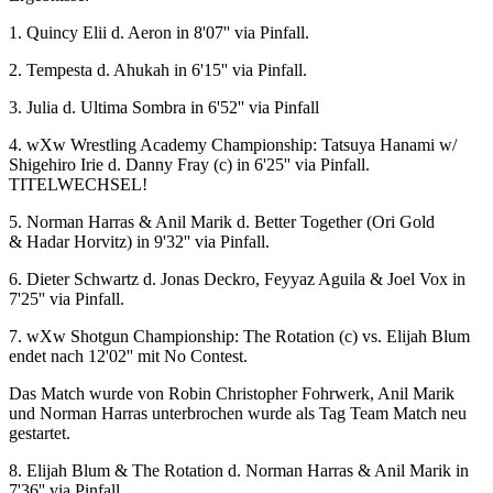
1. Quincy Elii d. Aeron in 8'07'' via Pinfall.
2. Tempesta d. Ahukah in 6'15'' via Pinfall.
3. Julia d. Ultima Sombra in 6'52'' via Pinfall
4.
wXw
Wrestling Academy Championship: Tatsuya Hanami w/
Shigehiro Irie d. Danny Fray (c) in 6'25'' via Pinfall.
TITELWECHSEL!
5. Norman Harras & Anil Marik d. Better Together (Ori Gold
& Hadar Horvitz) in 9'32'' via Pinfall.
6. Dieter Schwartz d. Jonas Deckro, Feyyaz Aguila & Joel Vox in
7'25'' via Pinfall.
7.
wXw
Shotgun Championship: The Rotation (c) vs. Elijah Blum
endet nach 12'02'' mit No Contest.
Das Match wurde von Robin Christopher Fohrwerk, Anil Marik
und Norman Harras unterbrochen wurde als Tag Team Match neu
gestartet.
8. Elijah Blum & The Rotation d. Norman Harras & Anil Marik in
7'36'' via Pinfall.