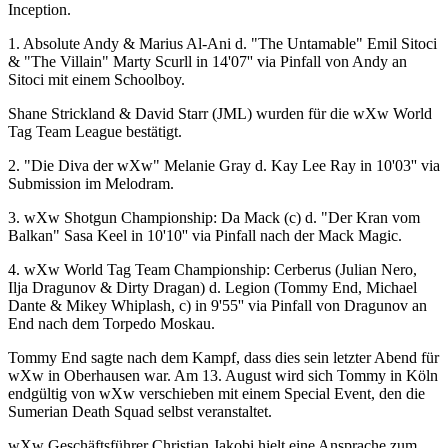
Inception.
1. Absolute Andy & Marius Al-Ani d. "The Untamable" Emil Sitoci
& "The Villain" Marty Scurll in 14'07'' via Pinfall von Andy an
Sitoci mit einem Schoolboy.
Shane Strickland & David Starr (JML) wurden für die
wXw
World
Tag Team League bestätigt.
2. "Die Diva der wXw" Melanie Gray d. Kay Lee Ray in 10'03'' via
Submission im Melodram.
3.
wXw
Shotgun Championship: Da Mack (c) d. "Der Kran vom
Balkan" Sasa Keel in 10'10'' via Pinfall nach der Mack Magic.
4.
wXw
World Tag Team Championship: Cerberus (Julian Nero,
Ilja Dragunov & Dirty Dragan) d. Legion (Tommy End, Michael
Dante & Mikey Whiplash, c) in 9'55'' via Pinfall von Dragunov an
End nach dem Torpedo Moskau.
Tommy End sagte nach dem Kampf, dass dies sein letzter Abend für
wXw
in Oberhausen war. Am 13. August wird sich Tommy in Köln
endgültig von
wXw
verschieben mit einem Special Event, den die
Sumerian Death Squad selbst veranstaltet.
wXw
Geschäftsführer Christian Jakobi hielt eine Ansprache zum