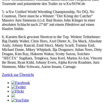
Tourende und präsentierte den Trailer zu
wXwNOW.de
5.
wXw
Unified World Wrestling Championship, No DQ, No
Countout, There must be a Winner: "Der König der Catcher"
Massive Jurn Simmons (c) d. Bad Bones John Klinger in einer
absoluten Schlacht nach 27'40'' mit einem Piledriver auf einen
Haufen Stühle.
6. Karsten Beck gewinnt Shortcut to the Top. Weitere Teilnehmer:
Big Daddy Walter, Chris Hero, Axel Dieter Jr., Da Mack, Absolute
Andy, Johnny Rancid, Emil Sitoci, Marty Scurll, Tommy End,
Michael Dante, Mikey Whiplash, Ilja Dragunov, Julian Nero, Dirty
Dragan, Kim Ray, Hakeem Wakur, Scotty Saxon, Soichiro
"HECTA" Sugihara, Tengkwa, Sasa Keel, Marius Al-Ani, Vincent
the Beast, Ryan Kidd, Johnny Evers, Alpha Kevin Roadster, Jurn
Simmons, Mike Schwarz, Aaron Insane, Carnage.
Zurück zur Übersicht