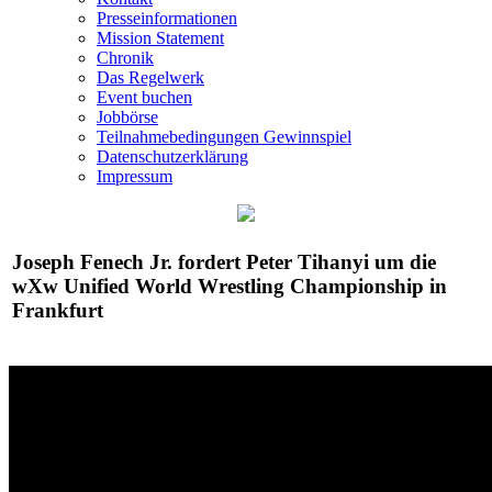
Presseinformationen
Mission Statement
Chronik
Das Regelwerk
Event buchen
Jobbörse
Teilnahmebedingungen Gewinnspiel
Datenschutzerklärung
Impressum
Joseph Fenech Jr. fordert Peter Tihanyi um die
wXw
Unified World Wrestling Championship in
Frankfurt