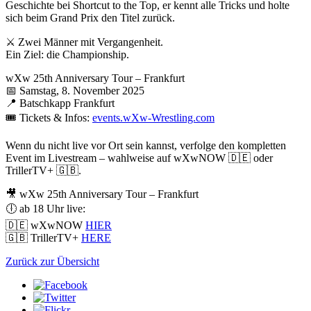
Geschichte bei Shortcut to the Top, er kennt alle Tricks und holte
sich beim Grand Prix den Titel zurück.
⚔️ Zwei Männer mit Vergangenheit.
Ein Ziel: die Championship.
wXw
25th Anniversary Tour – Frankfurt
📅 Samstag, 8. November 2025
📍 Batschkapp Frankfurt
🎟️ Tickets & Infos:
events.wXw-Wrestling.com
Wenn du nicht live vor Ort sein kannst, verfolge den kompletten
Event im Livestream – wahlweise auf
wXwNOW
🇩🇪 oder
TrillerTV+ 🇬🇧.
🎥
wXw
25th Anniversary Tour – Frankfurt
🕕 ab 18 Uhr live:
🇩🇪
wXwNOW
HIER
🇬🇧 TrillerTV+
HERE
Zurück zur Übersicht