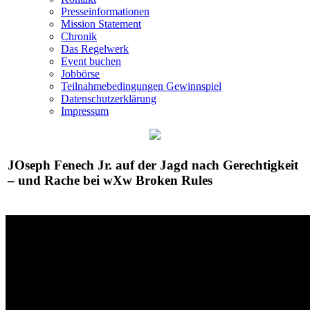
Presseinformationen
Mission Statement
Chronik
Das Regelwerk
Event buchen
Jobbörse
Teilnahmebedingungen Gewinnspiel
Datenschutzerklärung
Impressum
JOseph Fenech Jr. auf der Jagd nach Gerechtigkeit
– und Rache bei
wXw
Broken Rules