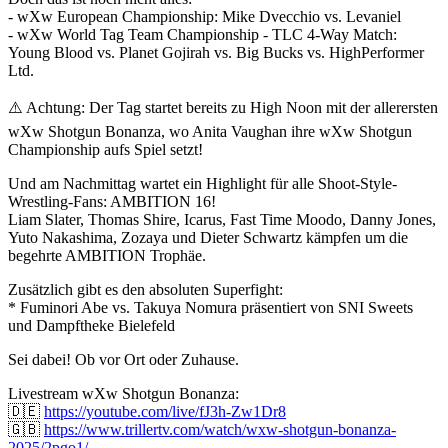
-
wXw
European Championship: Mike Dvecchio vs. Levaniel
-
wXw
World Tag Team Championship - TLC 4-Way Match:
Young Blood vs. Planet Gojirah vs. Big Bucks vs. HighPerformer
Ltd.
⚠️ Achtung: Der Tag startet bereits zu High Noon mit der allerersten
wXw
Shotgun Bonanza, wo Anita Vaughan ihre
wXw
Shotgun
Championship aufs Spiel setzt!
Und am Nachmittag wartet ein Highlight für alle Shoot-Style-
Wrestling-Fans: AMBITION 16!
Liam Slater, Thomas Shire, Icarus, Fast Time Moodo, Danny Jones,
Yuto Nakashima, Zozaya und Dieter Schwartz kämpfen um die
begehrte AMBITION Trophäe.
Zusätzlich gibt es den absoluten Superfight:
* Fuminori Abe vs. Takuya Nomura präsentiert von SNI Sweets
und Dampftheke Bielefeld
Sei dabei! Ob vor Ort oder Zuhause.
Livestream
wXw
Shotgun Bonanza:
🇩🇪
https://youtube.com/live/fJ3h-Zw1Dr8
🇬🇧
https://www.trillertv.com/watch/wxw-shotgun-bonanza-
2025/2pgo1/