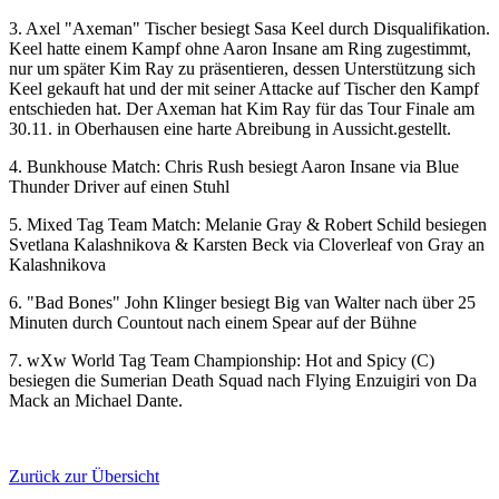
3. Axel "Axeman" Tischer besiegt Sasa Keel durch Disqualifikation.
Keel hatte einem Kampf ohne Aaron Insane am Ring zugestimmt,
nur um später Kim Ray zu präsentieren, dessen Unterstützung sich
Keel gekauft hat und der mit seiner Attacke auf Tischer den Kampf
entschieden hat. Der Axeman hat Kim Ray für das Tour Finale am
30.11. in Oberhausen eine harte Abreibung in Aussicht.gestellt.
4. Bunkhouse Match: Chris Rush besiegt Aaron Insane via Blue
Thunder Driver auf einen Stuhl
5. Mixed Tag Team Match: Melanie Gray & Robert Schild besiegen
Svetlana Kalashnikova & Karsten Beck via Cloverleaf von Gray an
Kalashnikova
6. "Bad Bones" John Klinger besiegt Big van Walter nach über 25
Minuten durch Countout nach einem Spear auf der Bühne
7.
wXw
World Tag Team Championship: Hot and Spicy (C)
besiegen die Sumerian Death Squad nach Flying Enzuigiri von Da
Mack an Michael Dante.
Zurück zur Übersicht