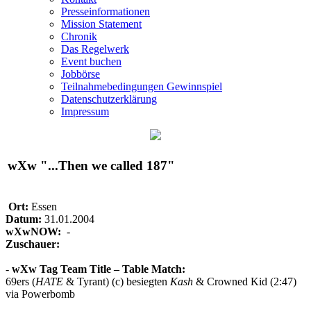
Presseinformationen
Mission Statement
Chronik
Das Regelwerk
Event buchen
Jobbörse
Teilnahmebedingungen Gewinnspiel
Datenschutzerklärung
Impressum
wXw
"...Then we called 187"
Ort:
Essen
Datum:
31.01.2004
wXwNOW:
-
Zuschauer:
-
wXw
Tag Team Title – Table Match:
69ers (
HATE
& Tyrant) (c) besiegten
Kash
& Crowned Kid (2:47)
via Powerbomb