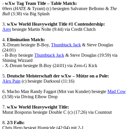
-
wXw
Tag Team Title – Table Match:
69ers (
HATE
& Tyrant) (c) besiegten Salvatore Bellomo &
The
Bull
(3:38) via Big Splash
3.
wXw
World Heavyweight Title #1 Contendership:
Ares
besiegte Martin Nolte (9:44) via Credit Clutch
4.
Elimination Match:
X-Dream besiegte B-Boy,
Thumbtack Jack
& Steve Douglas
(24:01)
- B-Boy besiegte
Thumbtack Jack
& Steve Douglas (19:59) via
Shining Wizzard
- X-Dream besiegte B-Boy (24:01) via Zero-G Kick
5.
Deutsche Meisterschaft der
wXw
– Mütze on a Pole:
Alex Pain
(c) besiegte Darksoul (11:16)
6. Macho Man Randy Faggot (Mot van Kunder) besiegte
Mad Cow
(3:58) via Diving Elbow Drop
7.
wXw
World Heavyweight Title:
Murat Bosporus besiegte Double C (c) (17:26) via Countout
8.
2/3 Falls:
Chris Hero besiegt Homicide (42:04) mit 2-1