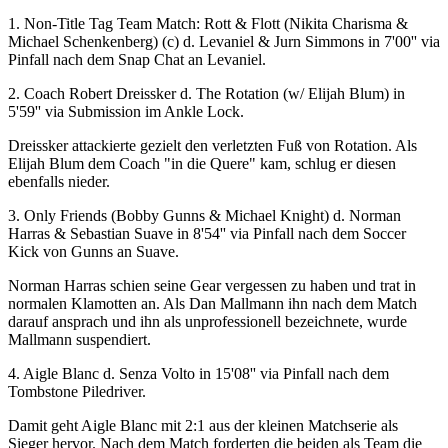
1. Non-Title Tag Team Match: Rott & Flott (Nikita Charisma &
Michael Schenkenberg) (c) d. Levaniel & Jurn Simmons in 7'00'' via
Pinfall nach dem Snap Chat an Levaniel.
2. Coach Robert Dreissker d. The Rotation (w/ Elijah Blum) in
5'59'' via Submission im Ankle Lock.
Dreissker attackierte gezielt den verletzten Fuß von Rotation. Als
Elijah Blum dem Coach "in die Quere" kam, schlug er diesen
ebenfalls nieder.
3. Only Friends (Bobby Gunns & Michael Knight) d. Norman
Harras & Sebastian Suave in 8'54'' via Pinfall nach dem Soccer
Kick von Gunns an Suave.
Norman Harras schien seine Gear vergessen zu haben und trat in
normalen Klamotten an. Als Dan Mallmann ihn nach dem Match
darauf ansprach und ihn als unprofessionell bezeichnete, wurde
Mallmann suspendiert.
4. Aigle Blanc d. Senza Volto in 15'08'' via Pinfall nach dem
Tombstone Piledriver.
Damit geht Aigle Blanc mit 2:1 aus der kleinen Matchserie als
Sieger hervor. Nach dem Match forderten die beiden als Team die