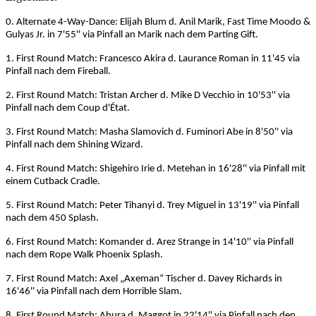
0. Alternate 4-Way-Dance: Elijah Blum d. Anil Marik, Fast Time Moodo &
Gulyas Jr. in 7'55'' via Pinfall an Marik nach dem Parting Gift.
1. First Round Match: Francesco Akira d. Laurance Roman in 11'45 via
Pinfall nach dem Fireball.
2. First Round Match: Tristan Archer d. Mike D Vecchio in 10'53'' via
Pinfall nach dem Coup d'État.
3. First Round Match: Masha Slamovich d. Fuminori Abe in 8'50'' via
Pinfall nach dem Shining Wizard.
4. First Round Match: Shigehiro Irie d. Metehan in 16'28'' via Pinfall mit
einem Cutback Cradle.
5. First Round Match: Peter Tihanyi d. Trey Miguel in 13'19'' via Pinfall
nach dem 450 Splash.
6. First Round Match: Komander d. Arez Strange in 14'10'' via Pinfall
nach dem Rope Walk Phoenix Splash.
7. First Round Match: Axel „Axeman“ Tischer d. Davey Richards in
16'46'' via Pinfall nach dem Horrible Slam.
8. First Round Match: Ahura d. Maggot in 22'14'' via Pinfall nach den