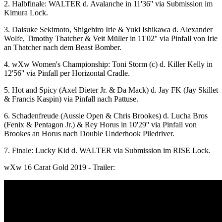
2. Halbfinale: WALTER d. Avalanche in 11'36'' via Submission im
Kimura Lock.
3. Daisuke Sekimoto, Shigehiro Irie & Yuki Ishikawa d. Alexander
Wolfe, Timothy Thatcher & Veit Müller in 11'02'' via Pinfall von Irie
an Thatcher nach dem Beast Bomber.
4.
wXw
Women's Championship: Toni Storm (c) d. Killer Kelly in
12'56'' via Pinfall per Horizontal Cradle.
5. Hot and Spicy (Axel Dieter Jr. & Da Mack) d. Jay FK (Jay Skillet
& Francis Kaspin) via Pinfall nach Pattuse.
6. Schadenfreude (Aussie Open & Chris Brookes) d. Lucha Bros
(Fenix & Pentagon Jr.) & Rey Horus in 10'29'' via Pinfall von
Brookes an Horus nach Double Underhook Piledriver.
7. Finale: Lucky Kid d. WALTER via Submission im RISE Lock.
wXw
16 Carat Gold 2019 - Trailer: