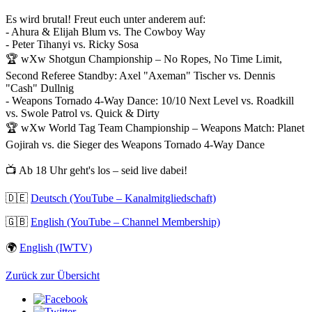
Es wird brutal! Freut euch unter anderem auf:
- Ahura & Elijah Blum vs. The Cowboy Way
- Peter Tihanyi vs. Ricky Sosa
🏆
wXw
Shotgun Championship – No Ropes, No Time Limit,
Second Referee Standby: Axel "Axeman" Tischer vs. Dennis
"Cash" Dullnig
- Weapons Tornado 4-Way Dance: 10/10 Next Level vs. Roadkill
vs. Swole Patrol vs. Quick & Dirty
🏆
wXw
World Tag Team Championship – Weapons Match: Planet
Gojirah vs. die Sieger des Weapons Tornado 4-Way Dance
📺 Ab 18 Uhr geht's los – seid live dabei!
🇩🇪
Deutsch (YouTube – Kanalmitgliedschaft)
🇬🇧
English (YouTube – Channel Membership)
🌍
English (IWTV)
Zurück zur Übersicht