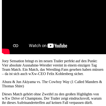
Joey Sensation bringt es im neuen Trailer perfekt auf den Punkt:
Vier absolute Ausnahme-Wrestler vereint in einem einzigen Tag
Team Match. Ein Match, das Wrestling-Fans gesehen haben müssen
– da ist sich auch wXw-CEO Felix Kohlenberg sicher.
Ahura & Jun Akiyama vs. The Cowboy Way (1 Called Manders &
Thomas Shire)
Dieses Match gehört ohne Zweifel zu den großen Highlights von
wXw
Drive of Champions. Der Trailer zeigt eindrucksvoll, warum
ihr dieses Aufeinandertreffen auf keinen Fall verpassen dürft.