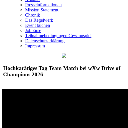
Presseinformationen
Mission Statement
Chronik
Das Regelwerk
Event buchen
Jobbörse
Teilnahmebedingungen Gewinnspiel
Datenschutzerklärung
Impressum
Hochkarätiges Tag Team Match bei
wXw
Drive of
Champions 2026